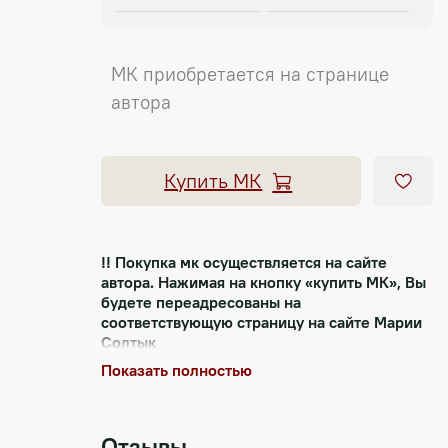
МК приобретается на странице
автора
Купить МК
!! Покупка мк осуществляется на сайте
автора. Нажимая на кнопку «купить МК», Вы
будете переадресованы на
соответствующую страницу на сайте Марии
Солтык
Показать полностью
Текст автора
ФОРМАТ мастер-класса:
Файл PDF с подробным пошаговым
Отзывы