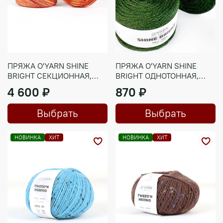
ПРЯЖА O'YARN SHINE
ПРЯЖА O'YARN SHINE
BRIGHT СЕКЦИОННАЯ,
BRIGHT ОДНОТОННАЯ,
500Г
100Г
4 600 ₽
870 ₽
Выбрать
Выбрать
НОВИНКА
ХИТ
НОВИНКА
ХИТ